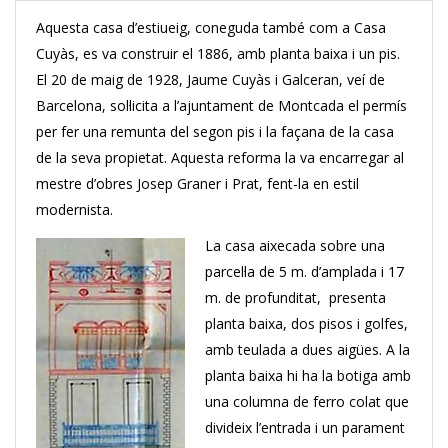
Aquesta casa d’estiueig, coneguda també com a Casa
Cuyàs, es va construir el 1886, amb planta baixa i un pis.
El 20 de maig de 1928, Jaume Cuyàs i Galceran, veí de
Barcelona, ​​sol·licita a l’ajuntament de Montcada el permís
per fer una remunta del segon pis i la façana de la casa
de la seva propietat. Aquesta reforma la va encarregar al
mestre d’obres Josep Graner i Prat, fent-la en estil
modernista.
La casa aixecada sobre una
parcel·la de 5 m. d’amplada i 17
m. de profunditat, presenta
planta baixa, dos pisos i golfes,
amb teulada a dues aigües. A la
planta baixa hi ha la botiga amb
una columna de ferro colat que
divideix l’entrada i un parament