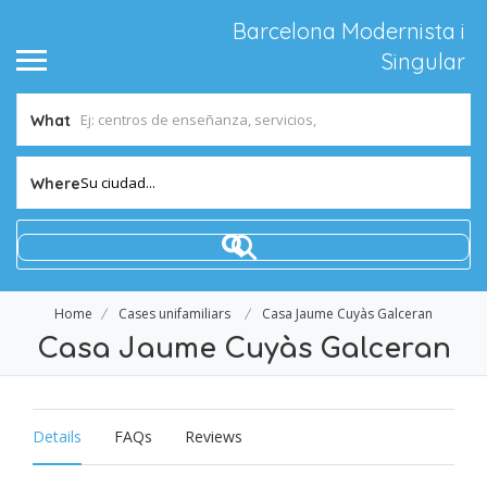
Barcelona Modernista i
Singular
What
Su ciudad...
Where
Home
Cases unifamiliars
Casa Jaume Cuyàs Galceran
Casa Jaume Cuyàs Galceran
Details
FAQs
Reviews