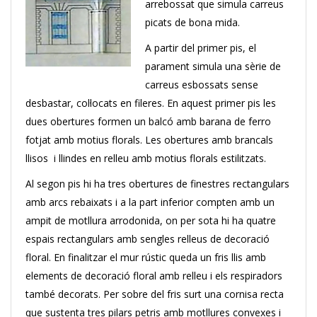
arrebossat que simula carreus
picats de bona mida.
A partir del primer pis, el
parament simula una sèrie de
carreus esbossats sense
desbastar, col·locats en fileres. En aquest primer pis les
dues obertures formen un balcó amb barana de ferro
fotjat amb motius florals. Les obertures amb brancals
llisos i llindes en relleu amb motius florals estilitzats.
Al segon pis hi ha tres obertures de finestres rectangulars
amb arcs rebaixats i a la part inferior compten amb un
ampit de motllura arrodonida, on per sota hi ha quatre
espais rectangulars amb sengles relleus de decoració
floral. En finalitzar el mur rústic queda un fris llis amb
elements de decoració floral amb relleu i els respiradors
també decorats. Per sobre del fris surt una cornisa recta
que sustenta tres pilars petris amb motllures convexes i