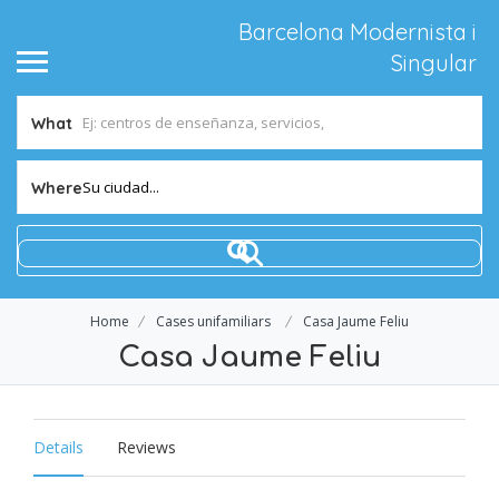
Barcelona Modernista i
Singular
What
Su ciudad...
Where
Home
Cases unifamiliars
Casa Jaume Feliu
Casa Jaume Feliu
Details
Reviews