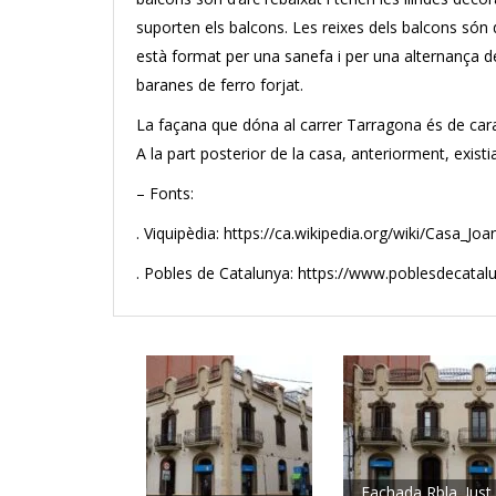
suporten els balcons. Les reixes dels balcons són 
està format per una sanefa i per una alternança de
baranes de ferro forjat.
La façana que dóna al carrer Tarragona és de cara
A la part posterior de la casa, anteriorment, exist
– Fonts:
. Viquipèdia: https://ca.wikipedia.org/wiki/Casa_Joa
. Pobles de Catalunya: https://www.poblesdecata
Fachada Rbla. Just