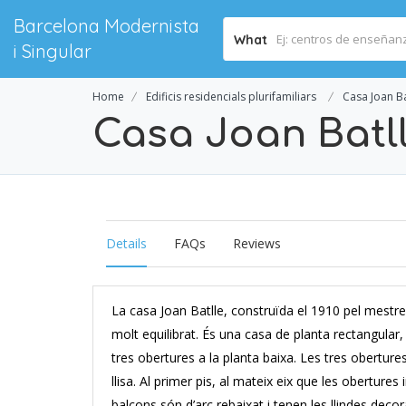
Barcelona Modernista
What
i Singular
Home
Edificis residencials plurifamiliars
Casa Joan Ba
Casa Joan Batl
Details
FAQs
Reviews
La casa Joan Batlle, construïda el 1910 pel mestr
molt equilibrat. És una casa de planta rectangular, 
tres obertures a la planta baixa. Les tres oberture
llisa. Al primer pis, al mateix eix que les oberture
balcons són d’arc rebaixat i tenen les llindes dec