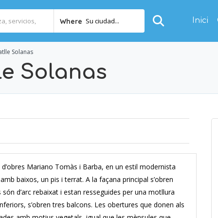
Inici
Su ciudad...
Where
tlle Solanas
le Solanas
e d’obres Mariano Tomàs i Barba, en un estil modernista
amb baixos, un pis i terrat. A la façana principal s’obren
s són d’arc rebaixat i estan resseguides per una motllura
s inferiors, s’obren tres balcons. Les obertures que donen als
orades amb motius vegetals, igual que les mènsules que