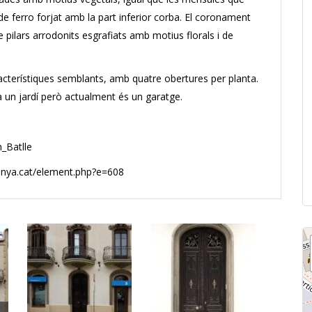
de ferro forjat amb la part inferior corba. El coronament
 pilars arrodonits esgrafiats amb motius florals i de
cterístiques semblants, amb quatre obertures per planta.
ia un jardí però actualment és un garatge.
n_Batlle
lunya.cat/element.php?e=608