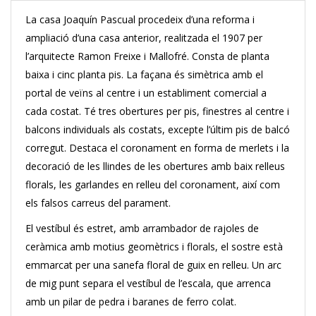
La casa Joaquín Pascual procedeix d’una reforma i
ampliació d’una casa anterior, realitzada el 1907 per
l’arquitecte Ramon Freixe i Mallofré. Consta de planta
baixa i cinc planta pis. La façana és simètrica amb el
portal de veïns al centre i un establiment comercial a
cada costat. Té tres obertures per pis, finestres al centre i
balcons individuals als costats, excepte l’últim pis de balcó
corregut. Destaca el coronament en forma de merlets i la
decoració de les llindes de les obertures amb baix relleus
florals, les garlandes en relleu del coronament, així com
els falsos carreus del parament.
El vestíbul és estret, amb arrambador de rajoles de
ceràmica amb motius geomètrics i florals, el sostre està
emmarcat per una sanefa floral de guix en relleu. Un arc
de mig punt separa el vestíbul de l’escala, que arrenca
amb un pilar de pedra i baranes de ferro colat.