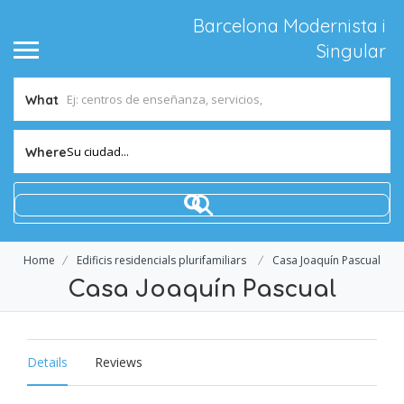
Barcelona Modernista i
Singular
What
Su ciudad...
Where
Home
Edificis residencials plurifamiliars
Casa Joaquín Pascual
Casa Joaquín Pascual
Details
Reviews