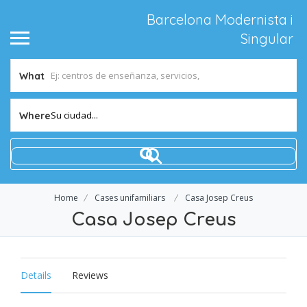
Barcelona Modernista i
Singular
What
Su ciudad...
Where
Home
Cases unifamiliars
Casa Josep Creus
Casa Josep Creus
Details
Reviews