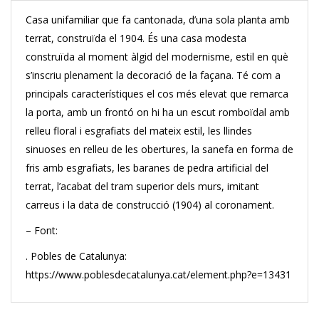
Casa unifamiliar que fa cantonada, d’una sola planta amb
terrat, construïda el 1904. És una casa modesta
construïda al moment àlgid del modernisme, estil en què
s’inscriu plenament la decoració de la façana. Té com a
principals característiques el cos més elevat que remarca
la porta, amb un frontó on hi ha un escut romboïdal amb
relleu floral i esgrafiats del mateix estil, les llindes
sinuoses en relleu de les obertures, la sanefa en forma de
fris amb esgrafiats, les baranes de pedra artificial del
terrat, l’acabat del tram superior dels murs, imitant
carreus i la data de construcció (1904) al coronament.
– Font:
. Pobles de Catalunya:
https://www.poblesdecatalunya.cat/element.php?e=13431