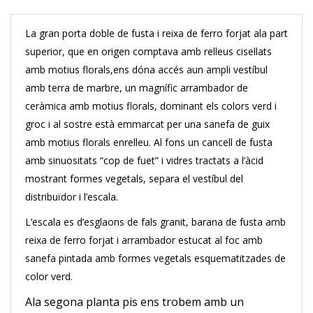
La gran porta doble de fusta i reixa de ferro forjat ala part
superior, que en origen comptava amb relleus cisellats
amb motius florals,ens dóna accés aun ampli vestíbul
amb terra de marbre, un magnífic arrambador de
ceràmica amb motius florals, dominant els colors verd i
groc i al sostre està emmarcat per una sanefa de guix
amb motius florals enrelleu. Al fons un cancell de fusta
amb sinuositats “cop de fuet” i vidres tractats a l’àcid
mostrant formes vegetals, separa el vestíbul del
distribuïdor i l’escala.
L’escala es d’esglaons de fals granit, barana de fusta amb
reixa de ferro forjat i arrambador estucat al foc amb
sanefa pintada amb formes vegetals esquematitzades de
color verd.
Ala segona planta pis ens trobem amb un