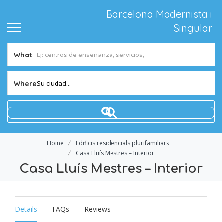
Barcelona Modernista i
Singular
What
Su ciudad...
Where
Home
Edificis residencials plurifamiliars
Casa Lluís Mestres – Interior
Casa Lluís Mestres – Interior
Details
FAQs
Reviews