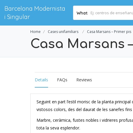
Barcelona Modernista
What
i Singular
Home
Cases unifamiliars
Casa Marsans – Primer pis
Casa Marsans –
Details
FAQs
Reviews
Seguint en part l’estil morisc de la planta principa
vistosos colors, des del daurat de les sanefes fins a
Marbre, ceràmica, fustes nobles i vidrieres prof
tota la seva esplendor.