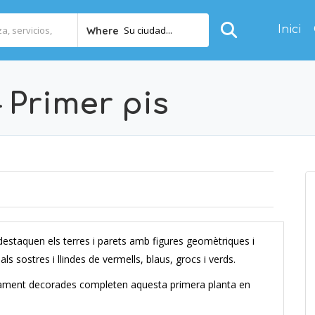
Inici
Su ciudad...
Where
 Primer pis
l destaquen els terres i parets amb figures geomètriques i
ls sostres i llindes de vermells, blaus, grocs i verds.
usament decorades completen aquesta primera planta en