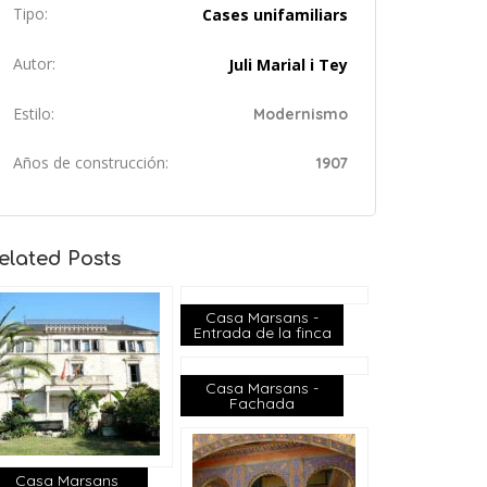
Tipo:
Cases unifamiliars
Autor:
Juli Marial i Tey
Estilo:
Modernismo
Años de construcción:
1907
elated Posts
Casa Marsans -
Entrada de la finca
Casa Marsans -
Fachada
Casa Marsans