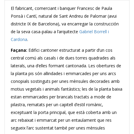
El fabricant, comerciant i banquer Francesc de Paula
Ponsà i Cantí, natural de Sant Andreu de Palomar (avui
districte IX de Barcelona), va encarregar la construcción
de la seva casa-palau a l’arquitecte
Gabriel Borrell i
Cardona
.
Façana:
Edifici cantoner estructurat a partir d’un cos
central comú als casals i de dues torres quadrades als
laterals, una d’elles formant cantonada. Les obertures de
la planta pis són allindades i emmarcades per uns arcs
conopials sostinguts per unes mènsules decorades amb
motius vegetals i animals fantàstics; les de la planta baixa
estan emmarcades per brancals tractats a mode de
pilastra, rematats per un capitell d’estil romànic,
exceptuant la porta principal, que està coberta amb un
arc rebaixat i emmarcat per un entaulament que res
segueix l’arc sustentat també per unes mènsules