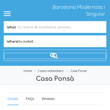
Barcelona Modernista i
Singular
What
Su ciudad...
Where
Home
Cases unifamiliars
Casa Ponsà
Casa Ponsà
Details
FAQs
Reviews