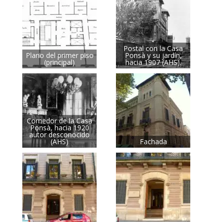
Postal con la Casa
Plano del primer piso
Ponsà y su jardín,
(principal)
hacia 1907 (AHS).
Comedor de la Casa
Ponsà, hacia 1920
autor desconocido
(AHS)
Fachada