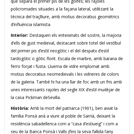
que separa el primer pis de les golfes; les rajoles
policromades situades a la façana lateral, utilitzant la
tècnica del traçlliure, amb motius decoratius geomètrics
d’influència islamista.
Interior:
Destaquen els enteixinats del sostre, la majoria
d’ells de gust medieval, destacant sobre totel del vestíbul
del primer pis d’estil neogòtic i el del despatx d’estil
tardogòtic o gòtic florit. Escala de marbre, amb barana de
ferro forjat i fusta. Lluerna de vidre emplomat amb
motius decoratius neomedievals i les vidrieres de colors
de la galeria. També hi ha una llar de foc amb un fris amb
unes interessants rajoles del segle XIX d’estil mudèjar de
la casa Pickman deSevilla.
Història:
Amb la mort del patriarca (1901), ben aviat la
família Ponsà anà a viure al poble de Sarrià, deixant la
residència sabadellenca com a “casa d’estiueig” i com a
seu de la Banca Ponsà i Valls (fins la seva fallida l’any