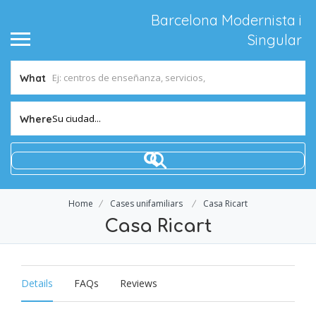
Barcelona Modernista i
Singular
What
Su ciudad...
Where
Home
Cases unifamiliars
Casa Ricart
Casa Ricart
Details
FAQs
Reviews