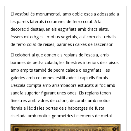
El vestíbul és monumental, amb doble escala adossada a
les parets laterals i columnes de ferro colat. A la
decoració destaquen els esgrafiats amb dracs alats,
éssers mitològics i motius vegetals, així com els treballs
de ferro colat de reixes, baranes i caixes de l’ascensor.
El celobert al que donen els replans de l’escala, amb
baranes de pedra calada, les finestres interiors dels pisos
amb ampits també de pedra calada o esgrafiats i les
galeries amb columnes estilitzades i capitells florals.
L’escala compta amb arrambadors estucats al foc amb
sanefa superior figurant unes ones. Els replans tenen
finestres amb vidres de colors, decorats amb motius
florals a l’àcid i les portes dels habitatges de fusta
cisellada amb motius geomètrics i elements de metall.