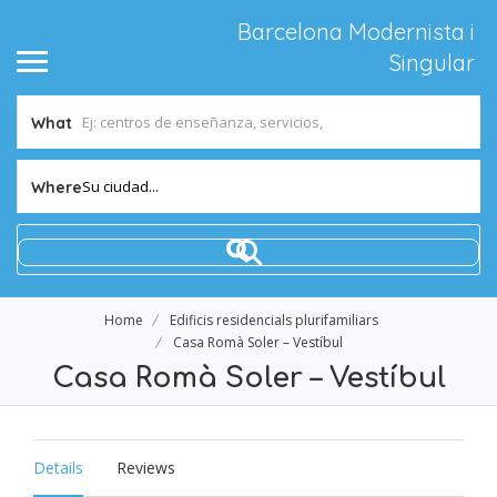
Barcelona Modernista i
Singular
What
Su ciudad...
Where
Home
Edificis residencials plurifamiliars
Casa Romà Soler – Vestíbul
Casa Romà Soler – Vestíbul
Details
Reviews