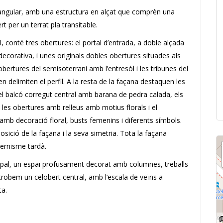
ctangular, amb una estructura en alçat que comprèn una
rt per un terrat pla transitable.
l, conté tres obertures: el portal d’entrada, a doble alçada
decorativa, i unes originals dobles obertures situades als
obertures del semisoterrani amb l’entresòl i les tribunes del
n delimiten el perfil. A la resta de la façana destaquen les
 el balcó corregut central amb barana de pedra calada, els
 les obertures amb relleus amb motius florals i el
amb decoració floral, busts femenins i diferents símbols.
sició de la façana i la seva simetria. Tota la façana
ernisme tardà.
incipal, un espai profusament decorat amb columnes, treballs
 trobem un celobert central, amb l’escala de veïns a
ta.