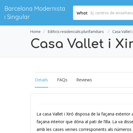
Barcelona Modernista
What
i Singular
Home
Edificis residencials plurifamiliars
Casa Vallet i 
Casa Vallet i Xir
Details
FAQs
Reviews
La casa Vallet i Xiró disposa de la façana exterior a
façana interior que dóna al pati de l’illa. La va d
amb les cases veïnes corresponents als números 