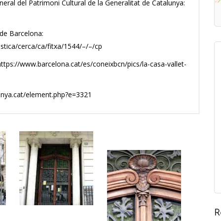
neral del Patrimoni Cultural de la Generalitat de Catalunya:
 de Barcelona:
stica/cerca/ca/fitxa/1544/–/–/cp
tps://www.barcelona.cat/es/coneixbcn/pics/la-casa-vallet-
lunya.cat/element.php?e=3321
R