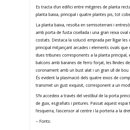
Es tracta d’un edifici entre mitgeres de planta re
planta baixa, principal i quatre plantes pis, tot cobe
La planta baixa, resolta en semisoterrani i entresò
amb porta de fusta cisellada i una gran reixa oval 
costats. Destaca la solució emprada per lligar les 
principal mitjançant arcades i elements ovals que e
dues tribunes corresponents a la planta principal,
balcons amb baranes de ferro forjat, les llindes de
coronament amb un bust alat i un gran ull de bou 
És evident la plasmació dels quatre eixos de compo
transmet un gust exquisit, corresponent a un mod
S’hi accedeix a través del vestíbul de la porta pr
de guix, esgrafiats i pintures. Passat aquest espai
l’esquerra, l’ascensor al centre i la porteria a la dre
– Fonts: