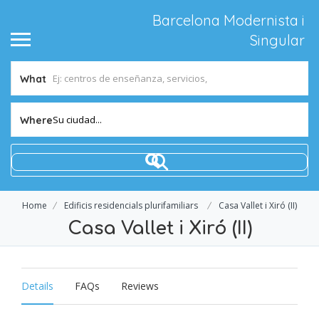
Barcelona Modernista i
Singular
What
Su ciudad...
Where
Home
Edificis residencials plurifamiliars
Casa Vallet i Xiró (II)
Casa Vallet i Xiró (II)
Details
FAQs
Reviews