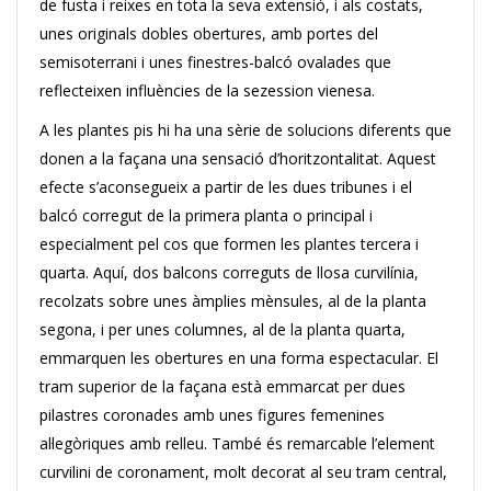
de fusta i reixes en tota la seva extensió, i als costats,
unes originals dobles obertures, amb portes del
semisoterrani i unes finestres-balcó ovalades que
reflecteixen influències de la sezession vienesa.
A les plantes pis hi ha una sèrie de solucions diferents que
donen a la façana una sensació d’horitzontalitat. Aquest
efecte s’aconsegueix a partir de les dues tribunes i el
balcó corregut de la primera planta o principal i
especialment pel cos que formen les plantes tercera i
quarta. Aquí, dos balcons correguts de llosa curvilínia,
recolzats sobre unes àmplies mènsules, al de la planta
segona, i per unes columnes, al de la planta quarta,
emmarquen les obertures en una forma espectacular. El
tram superior de la façana està emmarcat per dues
pilastres coronades amb unes figures femenines
al·legòriques amb relleu. També és remarcable l’element
curvilini de coronament, molt decorat al seu tram central,