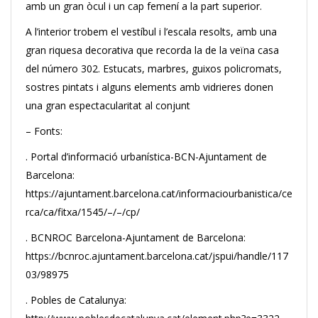
amb un gran òcul i un cap femení a la part superior.
A l’interior trobem el vestíbul i l’escala resolts, amb una
gran riquesa decorativa que recorda la de la veïna casa
del número 302. Estucats, marbres, guixos policromats,
sostres pintats i alguns elements amb vidrieres donen
una gran espectacularitat al conjunt
– Fonts:
. Portal d’informació urbanística-BCN-Ajuntament de
Barcelona:
https://ajuntament.barcelona.cat/informaciourbanistica/ce
rca/ca/fitxa/1545/–/–/cp/
. BCNROC Barcelona-Ajuntament de Barcelona:
https://bcnroc.ajuntament.barcelona.cat/jspui/handle/117
03/98975
. Pobles de Catalunya: