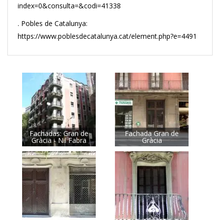
index=0&consulta=&codi=41338
. Pobles de Catalunya:
https://www.poblesdecatalunya.cat/element.php?e=4491
Fachadas: Gran de
Fachada Gran de
Gràcia - Nil Fabra
Gràcia