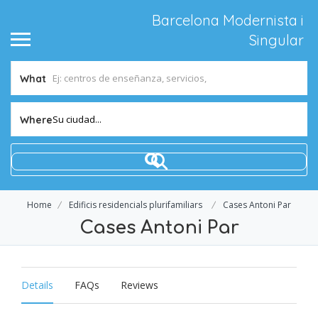
Barcelona Modernista i
Singular
What
Su ciudad...
Where
Home
Edificis residencials plurifamiliars
Cases Antoni Par
Cases Antoni Par
Details
FAQs
Reviews