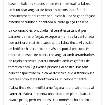
base de balcons seguits en un eix i individuals a l’altre,
amb un pilar angular de fosa als baixos. Aprofita el
desalineament del carrer per ubicar-hi una segona façana
exterior secundària orientada al Nord (plaça Lesseps).
La coronació és ondulada i el terrat està tancat per
baranes de ferro forjat, excepte al tram de la cantonada
que utilitza el mateix acabat que a l’altra finca. Al vestíbul
de l’edifici s’hi accedeix a través del portal principal. Es
tracta d’un espai de planta rectangular amb arrambadors
de rajola ceràmica, parets ornades amb esgrafiats de
temàtica floral i guixeries pintades al sostre. Passant
aquest espai trobem la caixa d’escales que distribueix les
diverses propietats horitzontals i un celobert central.
L´altra finca és un edifici amb façana lateral afrontada al
carrer Nil Fabra. Presenta una alçada de planta baixa i
quatre pisos, però en aquest cas només hi ha dos eixos