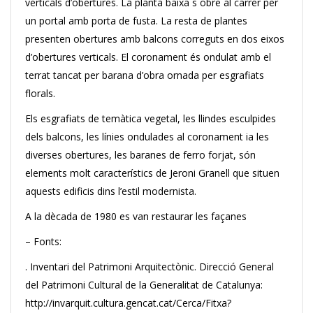
verticals d’obertures. La planta baixa s´obre al carrer per
un portal amb porta de fusta. La resta de plantes
presenten obertures amb balcons correguts en dos eixos
d’obertures verticals. El coronament és ondulat amb el
terrat tancat per barana d’obra ornada per esgrafiats
florals.
Els esgrafiats de temàtica vegetal, les llindes esculpides
dels balcons, les línies ondulades al coronament ia les
diverses obertures, les baranes de ferro forjat, són
elements molt característics de Jeroni Granell que situen
aquests edificis dins l’estil modernista.
A la dècada de 1980 es van restaurar les façanes
– Fonts:
. Inventari del Patrimoni Arquitectònic. Direcció General
del Patrimoni Cultural de la Generalitat de Catalunya:
http://invarquit.cultura.gencat.cat/Cerca/Fitxa?