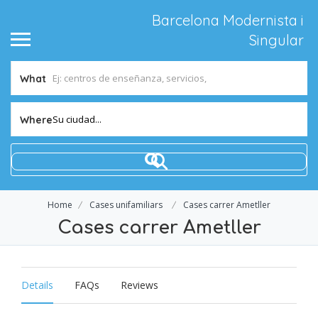
Barcelona Modernista i
Singular
What
Su ciudad...
Where
Home
Cases unifamiliars
Cases carrer Ametller
Cases carrer Ametller
Details
FAQs
Reviews