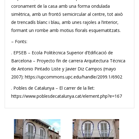
coronament de la casa amb una forma ondulada
simètrica, amb un frontó semicircular al centre, tot això
de trencadís blanc i blau, amb unes rajoles a l’interior,
formant un rombe amb motius florals esquematitzats.
– Fonts:
. EPSEB – Ecola Politècnica Superior d’Edificació de
Barcelona – Proyecto fin de carrera Arquitectura Técnica
de Antonio Pintado Liste y Javier Diz Campos (mayo
2007): https://upcommons.upc.edu/handle/2099.1/6902
. Pobles de Catalunya – El carrer de la llet:
https://www.poblesdecatalunya.cat/element.php?e=167