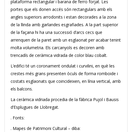
plataforma rectangular i barana de ferro forjat. Les
portes que els donen accés són rectangulars amb els
angles superiors arrodonits i estan decorades a la zona
de la llinda amb garlandes esgrafiades. A la part superior
de la façana hi ha una successió d’arcs cecs que
arrenquen de la paret amb un esglaonat per acabar tenint
molta volumetria. Els carcanyols es decoren amb
trencadís de ceràmica vidrada de color blau cobalt.
L’edifici té un coronament ondulat i curvilini, en què les
crestes més grans presenten òculs de forma romboide i
costats esglaonats que coincideixen, en línia vertical, amb
els balcons.
La ceràmica vidriada procedia de la fàbrica Pujol i Bausis
d’Esplugues de Llobregat.
. Fonts:
. Mapes de Patrimoni Cultural – diba: