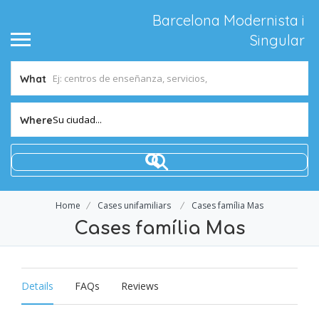
Barcelona Modernista i
Singular
What
Su ciudad...
Where
Home
Cases unifamiliars
Cases família Mas
Cases família Mas
Details
FAQs
Reviews