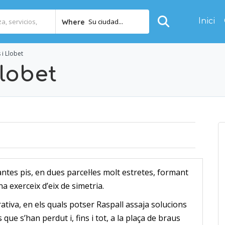
Inici
Su ciudad...
Where
i Llobet
lobet
lantes pis, en dues parcel·les molt estretes, formant
 exerceix d’eix de simetria.
ativa, en els quals potser Raspall assaja solucions
que s’han perdut i, fins i tot, a la plaça de braus