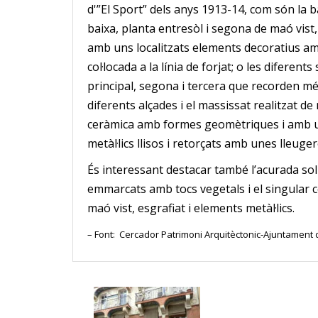
d'”El Sport” dels anys 1913-14, com són la b
baixa, planta entresòl i segona de maó vist,
amb uns localitzats elements decoratius a
col·locada a la línia de forjat; o les diferen
principal, segona i tercera que recorden mé
diferents alçades i el massissat realitzat d
ceràmica amb formes geomètriques i amb 
metàl·lics llisos i retorçats amb unes lleuge
És interessant destacar també l’acurada sol
emmarcats amb tocs vegetals i el singular c
maó vist, esgrafiat i elements metàl·lics.
– Font: Cercador Patrimoni Arquitèctonic-Ajuntament