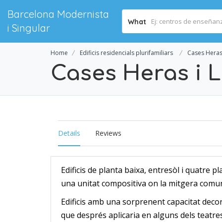
Barcelona Modernista
What
i Singular
Home
Edificis residencials plurifamiliars
Cases Heras 
Cases Heras i L
Details
Reviews
Edificis de planta baixa, entresòl i quatre p
una unitat compositiva on la mitgera comuna
Edificis amb una sorprenent capacitat decor
que després aplicaria en alguns dels teatres 