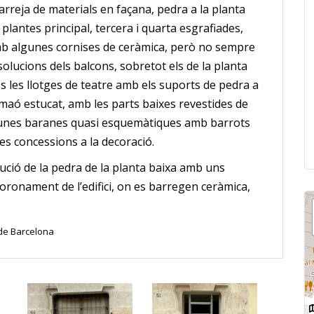
arreja de materials en façana, pedra a la planta
 plantes principal, tercera i quarta esgrafiades,
mb algunes cornises de ceràmica, però no sempre
ts solucions dels balcons, sobretot els de la planta
s les llotges de teatre amb els suports de pedra a
e maó estucat, amb les parts baixes revestides de
unes baranes quasi esquemàtiques amb barrots
res concessions a la decoració.
ució de la pedra de la planta baixa amb uns
oronament de l’edifici, on es barregen ceràmica,
 de Barcelona