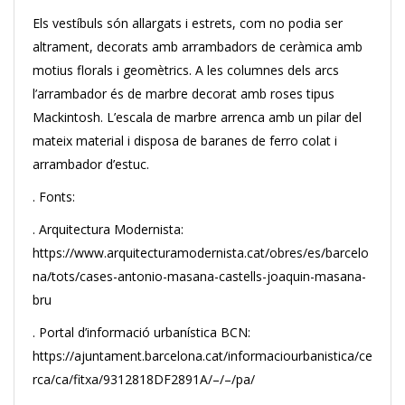
Els vestíbuls són allargats i estrets, com no podia ser
altrament, decorats amb arrambadors de ceràmica amb
motius florals i geomètrics. A les columnes dels arcs
l’arrambador és de marbre decorat amb roses tipus
Mackintosh. L’escala de marbre arrenca amb un pilar del
mateix material i disposa de baranes de ferro colat i
arrambador d’estuc.
. Fonts:
. Arquitectura Modernista:
https://www.arquitecturamodernista.cat/obres/es/barcelo
na/tots/cases-antonio-masana-castells-joaquin-masana-
bru
. Portal d’informació urbanística BCN:
https://ajuntament.barcelona.cat/informaciourbanistica/ce
rca/ca/fitxa/9312818DF2891A/–/–/pa/