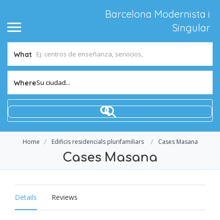
Barcelona Modernista i
Singular
What
Su ciudad...
Where
Home
Edificis residencials plurifamiliars
Cases Masana
Cases Masana
Details
Reviews