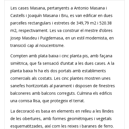
Les cases Masana, pertanyents a Antonio Masana i
Castells i Joaquín Masana i Bru, es van edificar en dues
parcel·les rectangulars i estretes de 349,79 m2 i 520.38
m2, respectivament. Les va construir el mestre d’obres
Josep Masdeu i Puigdemasa, en un estil modernista, en
transició cap al noucentisme.
Compten amb plata baixa i cinc planta pis, amb façana
simètrica, que fa sensació d’unitat a les dues cases. A la
planta baixa hi ha els dos portals amb establiments
comercials als costats. Les cinc plantes mostren unes
sanefes horitzontals al parament i disposen de finestres
balconeres amb balcons correguts. Culmina els edificis
una cornisa llisa, que protegeix el terrat.
La decoració es basa en elements en relleu a les llindes
de les obertures, amb formes geomètriques i vegetals
esquematitzades, així com les reixes i baranes de ferro.