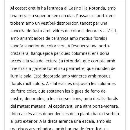
Al costat dret hi ha l’entrada al Casino i la Rotonda, amb
una terrassa superior semicircular. Passant el portal ens
trobem amb un vestíbul-distribuïdor, tancat per una
cancel·la de fusta amb vidres de colors i decorats a l’àcid,
amb arrambadors de ceràmica amb motius florals i
sanefa superior de color verd. A l’esquerra una porta-
cristallera, flanquejada per dues columnes, ens dóna
accés a la sala de lectura (la rotonda), que compta amb
finestrals a gairebé tot el seu perímetre, que inunden de
llum la sala. Està decorada amb vidrieres amb motius
florals multicolors. Als laterals es disposen les columnes
de ferro colat, que sostenen les bigues de ferro del
sostre, decorades, a les interseccions, amb detalls florals
del mateix material. Al capdavant, una altra porta-vidriera,
dóna accés a les dependències de la planta baixa i sortida
al pati exterior. A la dreta arrenca una escala, amb els
mateixos arrambadors, amb barana de ferro forjat,