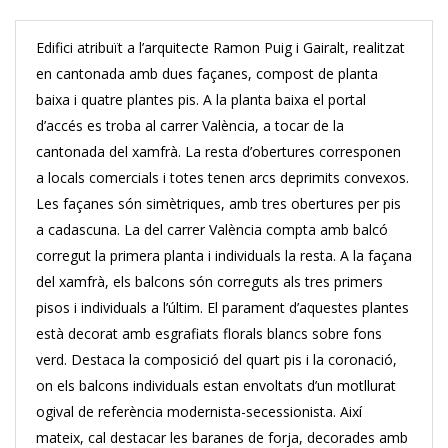
Edifici atribuït a l’arquitecte Ramon Puig i Gairalt, realitzat
en cantonada amb dues façanes, compost de planta
baixa i quatre plantes pis. A la planta baixa el portal
d’accés es troba al carrer València, a tocar de la
cantonada del xamfrà. La resta d’obertures corresponen
a locals comercials i totes tenen arcs deprimits convexos.
Les façanes són simètriques, amb tres obertures per pis
a cadascuna. La del carrer València compta amb balcó
corregut la primera planta i individuals la resta. A la façana
del xamfrà, els balcons són correguts als tres primers
pisos i individuals a l’últim. El parament d’aquestes plantes
està decorat amb esgrafiats florals blancs sobre fons
verd. Destaca la composició del quart pis i la coronació,
on els balcons individuals estan envoltats d’un motllurat
ogival de referència modernista-secessionista. Així
mateix, cal destacar les baranes de forja, decorades amb