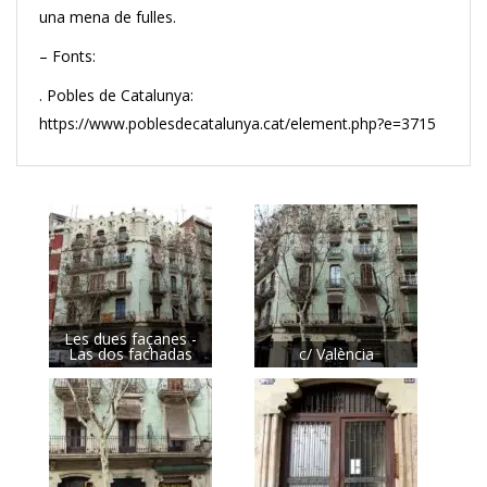
una mena de fulles.
– Fonts:
. Pobles de Catalunya:
https://www.poblesdecatalunya.cat/element.php?e=3715
Les dues façanes -
Las dos fachadas
c/ València