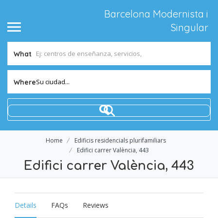
Barcelona Modernista i
Singular
What
Su ciudad...
Where
Home
Edificis residencials plurifamiliars
Edifici carrer València, 443
Edifici carrer València, 443
Details
FAQs
Reviews