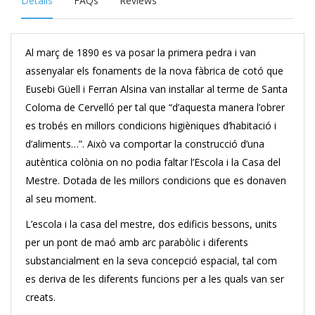
Details
FAQs
Reviews
Al març de 1890 es va posar la primera pedra i van
assenyalar els fonaments de la nova fàbrica de cotó que
Eusebi Güell i Ferran Alsina van instal·lar al terme de Santa
Coloma de Cervelló per tal que “d’aquesta manera l’obrer
es trobés en millors condicions higièniques d’habitació i
d’aliments…”. Això va comportar la construcció d’una
autèntica colònia on no podia faltar l’Escola i la Casa del
Mestre. Dotada de les millors condicions que es donaven
al seu moment.
L’escola i la casa del mestre, dos edificis bessons, units
per un pont de maó amb arc parabòlic i diferents
substancialment en la seva concepció espacial, tal com
es deriva de les diferents funcions per a les quals van ser
creats.