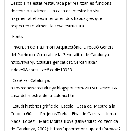
L’escola ha estat restaurada per realitzar les funcions
docents actualment. La casa del mestre ha vist
fragmentat el seu interior en dos habitatges que
respecten totalment la seva estructura.
-Fonts:
. Inventari del Patrimoni Arquitectònic. Direcció General
del Patrimoni Cultural de la Generalitat de Catalunya:
http://invarquit.cultura.gencat.cat/Cerca/Fitxa?
index=0&consulta=&codi=18933
. Conèixer Catalunya:
http://coneixercatalunya.blogspot.com/2015/11/escola-i-
casa-del-mestre-de-la-colonia.html
. Estudi històric i gràfic de l’Escola i Casa del Mestre a la
Colonia Güell – Projecte/Treball Final de Carrera – Inma
Nadal López i Marc Molina Bové (Universitat Politècnica
de Catalunya, 2002): https://upcommons.upc.edu/browse?