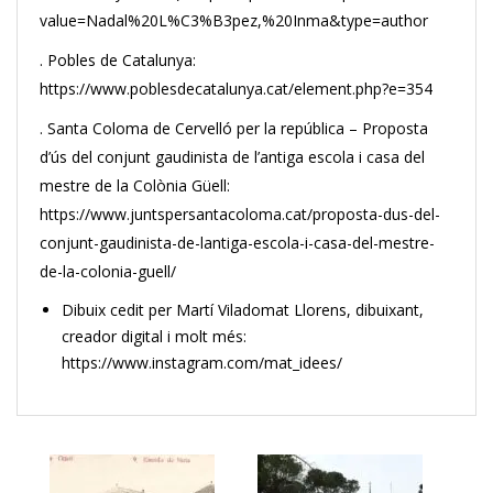
value=Nadal%20L%C3%B3pez,%20Inma&type=author
. Pobles de Catalunya:
https://www.poblesdecatalunya.cat/element.php?e=354
. Santa Coloma de Cervelló per la república – Proposta
d’ús del conjunt gaudinista de l’antiga escola i casa del
mestre de la Colònia Güell:
https://www.juntspersantacoloma.cat/proposta-dus-del-
conjunt-gaudinista-de-lantiga-escola-i-casa-del-mestre-
de-la-colonia-guell/
Dibuix cedit per Martí Viladomat Llorens, dibuixant,
creador digital i molt més:
https://www.instagram.com/mat_idees/