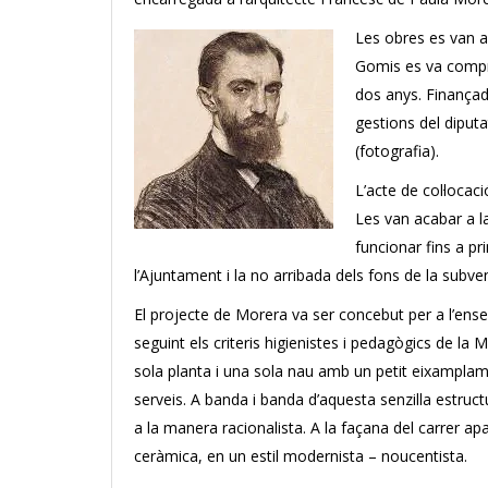
Les obres es van ad
Gomis es va compro
dos anys. Finançade
gestions del diputa
(fotografia).
L’acte de col·locac
Les van acabar a l
funcionar fins a p
l’Ajuntament i la no arribada dels fons de la subven
El projecte de Morera va ser concebut per a l’ens
seguint els criteris higienistes i pedagògics de la 
sola planta i una sola nau amb un petit eixamplam
serveis. A banda i banda d’aquesta senzilla estruct
a la manera racionalista. A la façana del carrer a
ceràmica, en un estil modernista – noucentista.