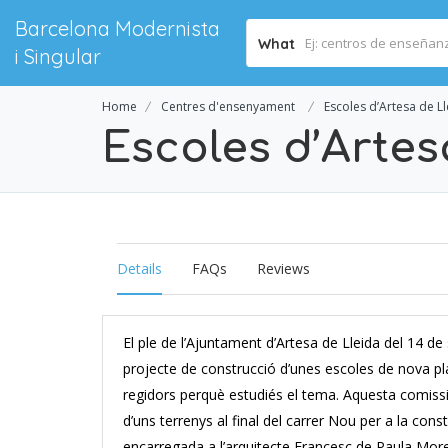
Barcelona Modernista
What
i Singular
Home
Centres d'ensenyament
Escoles d’Artesa de L
Escoles d’Artes
Details
FAQs
Reviews
El ple de l’Ajuntament d’Artesa de Lleida del 14 de
projecte de construcció d’unes escoles de nova pl
regidors perquè estudiés el tema. Aquesta comissió
d’uns terrenys al final del carrer Nou per a la con
encarregada a l’arquitecte Francesc de Paula Mor