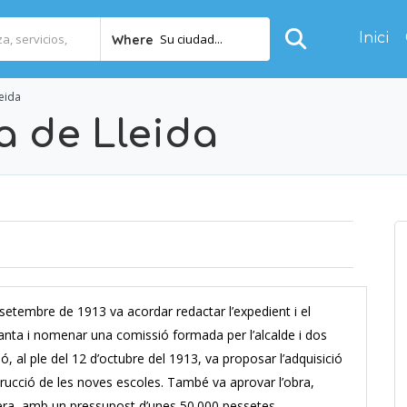
Inici
Su ciudad...
Where
leida
a de Lleida
 setembre de 1913 va acordar redactar l’expedient i el
anta i nomenar una comissió formada per l’alcalde i dos
, al ple del 12 d’octubre del 1913, va proposar l’adquisició
strucció de les noves escoles. També va aprovar l’obra,
era, amb un pressupost d’unes 50.000 pessetes.