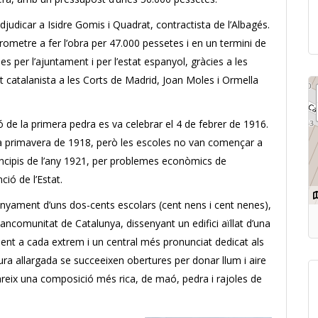
judicar a Isidre Gomis i Quadrat, contractista de l’Albagés.
metre a fer l’obra per 47.000 pessetes i en un termini de
s per l’ajuntament i per l’estat espanyol, gràcies a les
t catalanista a les Corts de Madrid, Joan Moles i Ormella
ió de la primera pedra es va celebrar el 4 de febrer de 1916.
a primavera de 1918, però les escoles no van començar a
rincipis de l’any 1921, per problemes econòmics de
ció de l’Estat.
enyament d’uns dos-cents escolars (cent nens i cent nenes),
Mancomunitat de Catalunya, dissenyant un edifici aïllat d’una
ent a cada extrem i un central més pronunciat dedicat als
ura allargada se succeeixen obertures per donar llum i aire
pareix una composició més rica, de maó, pedra i rajoles de