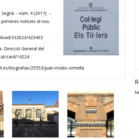
el Segrià – núm. 4 (2017) –
 primeres notícies al nou
ownload/332623/423403
a. Direcció General del
t.cat/card/14224
rah.es/biografias/25553/juan-moles-ormella
R
N