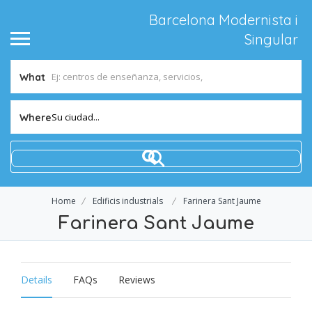
Barcelona Modernista i
Singular
What
Su ciudad...
Where
Home
Edificis industrials
Farinera Sant Jaume
Farinera Sant Jaume
Details
FAQs
Reviews