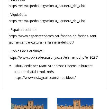
https://es.wikipedia.org/wiki/La_Farinera_del_Clot
. Viquipèdia:
https://ca.wikipedia.org/wiki/La_Farinera_del_Clot
. Espais recobrats:
https://www.espaisrecobrats.cat/fabrica-de-farines-sant-
jaume-centre-cultural-la-farinera-del-clot/
. Pobles de Catalunya:
https://www.poblesdecatalunya.cat/element.php?e=9297
Dibuix cedit per Martí Viladomat Llorens, dibuixant,
creador digital i molt més:
https://www.instagram.com/mat_idees/