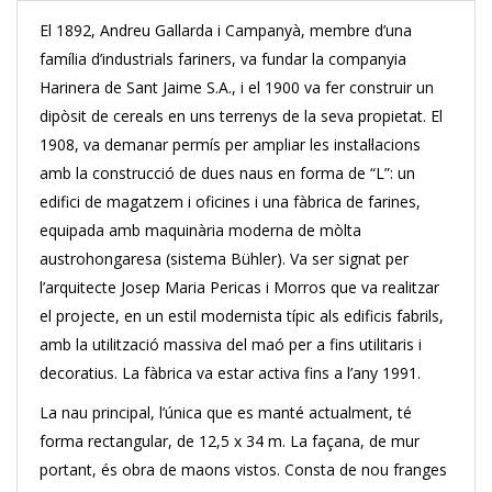
El 1892, Andreu Gallarda i Campanyà, membre d’una
família d’industrials fariners, va fundar la companyia
Harinera de Sant Jaime S.A., i el 1900 va fer construir un
dipòsit de cereals en uns terrenys de la seva propietat. El
1908, va demanar permís per ampliar les instal·lacions
amb la construcció de dues naus en forma de “L”: un
edifici de magatzem i oficines i una fàbrica de farines,
equipada amb maquinària moderna de mòlta
austrohongaresa (sistema Bühler). Va ser signat per
l’arquitecte Josep Maria Pericas i Morros que va realitzar
el projecte, en un estil modernista típic als edificis fabrils,
amb la utilització massiva del maó per a fins utilitaris i
decoratius. La fàbrica va estar activa fins a l’any 1991.
La nau principal, l’única que es manté actualment, té
forma rectangular, de 12,5 x 34 m. La façana, de mur
portant, és obra de maons vistos. Consta de nou franges