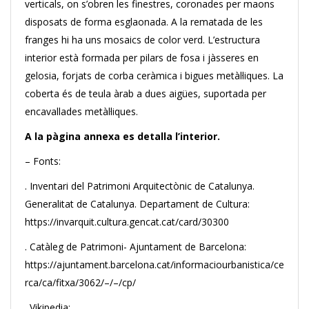
verticals, on s’obren les finestres, coronades per maons
disposats de forma esglaonada. A la rematada de les
franges hi ha uns mosaics de color verd. L’estructura
interior està formada per pilars de fosa i jàsseres en
gelosia, forjats de corba ceràmica i bigues metàl·liques. La
coberta és de teula àrab a dues aigües, suportada per
encavallades metàl·liques.
A la pàgina annexa es detalla l’interior.
– Fonts:
. Inventari del Patrimoni Arquitectònic de Catalunya.
Generalitat de Catalunya. Departament de Cultura:
https://invarquit.cultura.gencat.cat/card/30300
. Catàleg de Patrimoni- Ajuntament de Barcelona:
https://ajuntament.barcelona.cat/informaciourbanistica/ce
rca/ca/fitxa/3062/–/–/cp/
. Vikipedia: