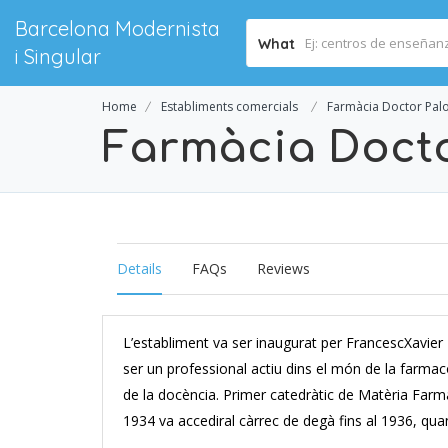
Barcelona Modernista
What
i Singular
Home
Establiments comercials
Farmàcia Doctor Pa
Farmàcia Doct
Details
FAQs
Reviews
L’establiment va ser inaugurat per FrancescXavie
ser un professional actiu dins el món de la farmaco
de la docència. Primer catedràtic de Matèria Farm
1934 va accediral càrrec de degà fins al 1936, qua