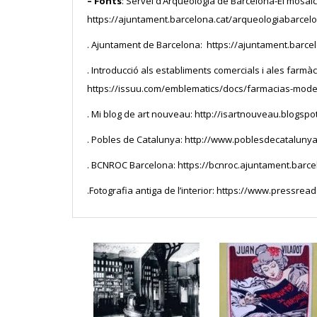
– Fonts
: Servei d’Arqueologia de Barcelona-El mosaic
https://ajuntament.barcelona.cat/arqueologiabarcel
. Ajuntament de Barcelona: https://ajuntament.barcel
. Introducció als establiments comercials i ales farmà
https://issuu.com/emblematics/docs/farmacias-mode
. Mi blog de art nouveau: http://isartnouveau.blogspo
. Pobles de Catalunya: http://www.poblesdecataluny
. BCNROC Barcelona: https://bcnroc.ajuntament.barce
.Fotografia antiga de l’interior: https://www.press