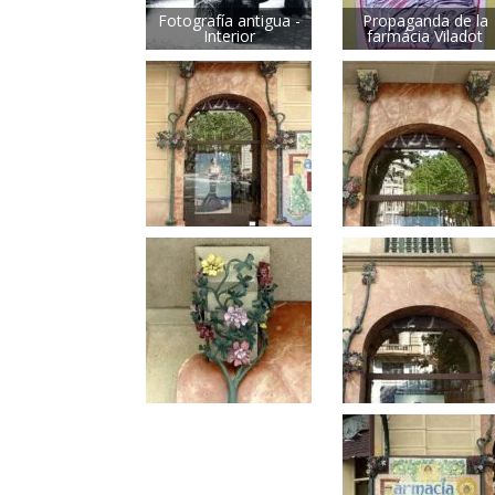
Fotografía antigua -
Propaganda de la
Interior
farmácia Viladot