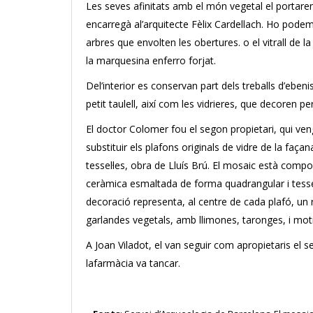
Les seves afinitats amb el món vegetal el portaren
encarregà al’arquitecte Fèlix Cardellach. Ho podem
arbres que envolten les obertures. o el vitrall de l
la marquesina enferro forjat.
Del’interior es conservan part dels treballs d’eben
petit taulell, així com les vidrieres, que decoren pe
El doctor Colomer fou el segon propietari, qui ven
substituir els plafons originals de vidre de la faç
tessel·les, obra de Lluís Brú. El mosaic està compo
ceràmica esmaltada de forma quadrangular i tessel
decoració representa, al centre de cada plafó, un
garlandes vegetals, amb llimones, taronges, i motiu
A Joan Viladot, el van seguir com apropietaris el se
lafarmàcia va tancar.