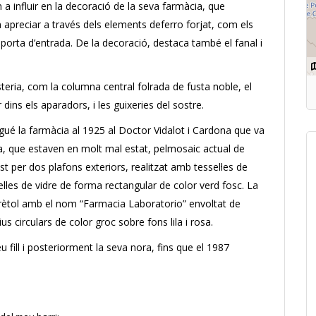
 a influir en la decoració de la seva farmàcia, que
 apreciar a través dels elements deferro forjat, com els
a porta d’entrada. De la decoració, destaca també el fanal i
isteria, com la columna central folrada de fusta noble, el
r dins els aparadors, i les guixeries del sostre.
gué la farmàcia al 1925 al Doctor Vidalot i Cardona que va
ana, que estaven en molt mal estat, pelmosaic actual de
st per dos plafons exteriors, realitzat amb tessel·les de
·les de vidre de forma rectangular de color verd fosc. La
 rètol amb el nom “Farmacia Laboratorio” envoltat de
s circulars de color groc sobre fons lila i rosa.
u fill i posteriorment la seva nora, fins que el 1987