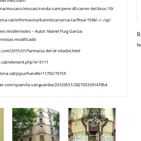
del meu barri:
ona/mosaics/mosaic/ronda-sant-pere-40-carrer-del-bruc-10/
ona.cat/informaciourbanistica/cerca/ca/fitxa/1596/–/–/cp/
cies modernistes – Autor: Manel Puig Garcia:
R
rnistas-modificado
N
t.com/2015/01/farmacia-del-dr-viladot.html
a.cat/element.php?e=3111
lona.cat/jspui/handle/11703/70159
reader.com/spain/la-vanguardia/20120531/282703339147954