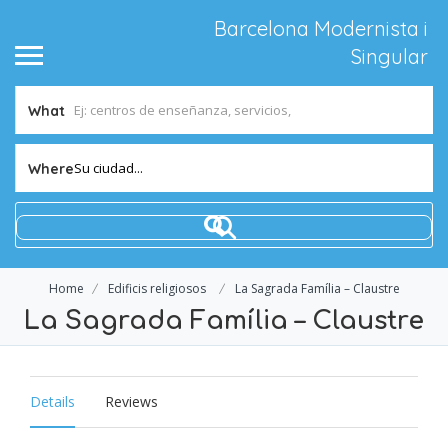
Barcelona Modernista i
Singular
What
Su ciudad...
Where
Home
Edificis religiosos
La Sagrada Família – Claustre
La Sagrada Família – Claustre
Details
Reviews