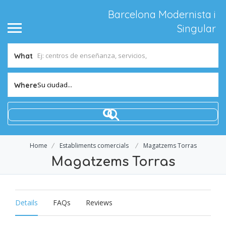
Barcelona Modernista i
Singular
What
Su ciudad...
Where
Home
Establiments comercials
Magatzems Torras
Magatzems Torras
Details
FAQs
Reviews