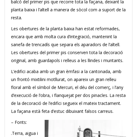
balcó del primer pis que recorre tota la façana, deixant la
planta baixa i l’altell a manera de sòcol com a suport de la
resta.
Les obertures de la planta baixa han estat reformades,
encara que amb molta cura d’integració, mantenint la
sanefa de trencadís que separa els aparadors de l’altell.
Les obertures del primer pis conserven tota la decoració
original, amb guardapols i relleus a les llindes i muntants.
L’edifici acaba amb un gran èmfasi a la cantonada, amb
un frontó mixtilini motllurat, on apareix un gran relleu
floral amb el símbol de Mercuri, el déu del comerç, i l’any
d’execució de l’obra, i flanquejat per dos pinacles. La resta
de la decoració de l’edifici segueix el mateix tractament.
La façana està feta d’estuc dibuixant falsos carreus.
– Fonts:
.Terra, aigua i