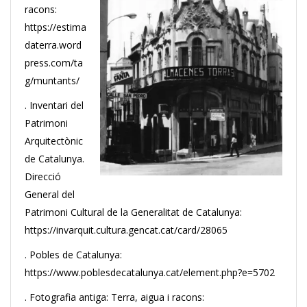
racons:
https://estima
daterra.word
press.com/ta
g/muntants/
. Inventari del
Patrimoni
Arquitectònic
de Catalunya.
Direcció
General del
Patrimoni Cultural de la Generalitat de Catalunya:
https://invarquit.cultura.gencat.cat/card/28065
. Pobles de Catalunya:
https://www.poblesdecatalunya.cat/element.php?e=5702
. Fotografia antiga: Terra, aigua i racons: