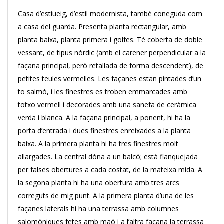
Casa d’estiueig, d’estil modernista, també coneguda com
a casa del guarda. Presenta planta rectangular, amb
planta baixa, planta primera i golfes. Té coberta de doble
vessant, de tipus nòrdic (amb el carener perpendicular a la
façana principal, però retallada de forma descendent), de
petites teules vermelles. Les façanes estan pintades d’un
to salmó, i les finestres es troben emmarcades amb
totxo vermell i decorades amb una sanefa de ceràmica
verda i blanca. A la façana principal, a ponent, hi ha la
porta d’entrada i dues finestres enreixades a la planta
baixa. A la primera planta hi ha tres finestres molt
allargades. La central dóna a un balcó; està flanquejada
per falses obertures a cada costat, de la mateixa mida. A
la segona planta hi ha una obertura amb tres arcs
correguts de mig punt. A la primera planta d’una de les
façanes laterals hi ha una terrassa amb columnes
salomòniques fetes amb maó i a l’altra façana la terrassa