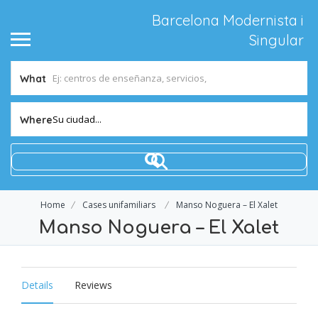
Barcelona Modernista i
Singular
What
Su ciudad...
Where
Home
Cases unifamiliars
Manso Noguera – El Xalet
Manso Noguera – El Xalet
Details
Reviews