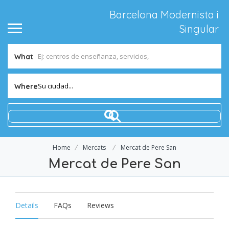
Barcelona Modernista i
Singular
What
Su ciudad...
Where
Home
Mercats
Mercat de Pere San
Mercat de Pere San
Details
FAQs
Reviews