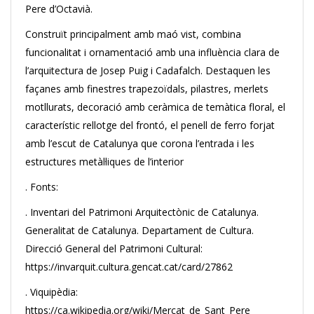
Pere d’Octavià.
Construït principalment amb maó vist, combina
funcionalitat i ornamentació amb una influència clara de
l’arquitectura de Josep Puig i Cadafalch. Destaquen les
façanes amb finestres trapezoïdals, pilastres, merlets
motllurats, decoració amb ceràmica de temàtica floral, el
característic rellotge del frontó, el penell de ferro forjat
amb l’escut de Catalunya que corona l’entrada i les
estructures metàl·liques de l’interior
. Fonts:
. Inventari del Patrimoni Arquitectònic de Catalunya.
Generalitat de Catalunya. Departament de Cultura.
Direcció General del Patrimoni Cultural:
https://invarquit.cultura.gencat.cat/card/27862
. Viquipèdia:
https://ca.wikipedia.org/wiki/Mercat_de_Sant_Pere