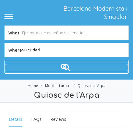
Barcelona Modernista i
Singular
What
Su ciudad...
Where
Home
Mobiliari urbà
Quiosc de l’Arpa
Quiosc de l’Arpa
Details
FAQs
Reviews