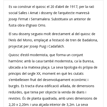
Es va construir el quiosc el 20 d’abril de 1917, per la raó
social Salles i Amat i disseny de l’arquitecte manresà
Josep Firmat i Serramalera. Substitueix un anterior de
fusta obra d’Ignasi Oms.
El seu disseny segueix molt directament al del quiosc de
l’Anís del Mono, emplaçat a l’estació de tren de Badalona,
projectat per Josep Puig i Cadafalch.
Quiosc d’estil modernista, que forma un conjunt
harmònic amb la casa també modernista, ca la Buresa,
ubicada a la mateixa plaça. La seva tipologia és pròpia de
principis del segle XX, moment en què les ciutats
s’embelleixen fruit del desenvolupament econòmic i
burgès. Es tracta d’una edificació aïllada, de dimensions
reduïdes, que tenia per objecte la venda de diaris i
revistes. És de planta quadrada, amb unes dimensions de
2,20 x 2,20m. i una alçada interior de 3,2m. La seva