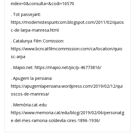
index=0&consulta=&codi=16570
. Tot passejant:
https://modernistespuntcom.blogspot.com/2011/02/quios
c-de-larpa-manresa.html
. Catalunya Film Comission:
https://www.bcncatfilmcommission.com/ca/location/quio
sc-arpa
. Mapio.net: https://mapio.net/pic/p-46773816/
. Apugem la persiana:
https://apugemlapersiana.wordpress.com/2019/02/12/qui
oscos-de-manresa/
. Memòria.cat-edu:
https://www.memoria.cat/edu/blog/2019/02/06/personatg
e-del-mes-ramona-soldevila-cires-1896-1936/