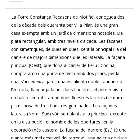
La Torre Constança Recasens de Motiño, coneguda des
de la dècada dels quaranta per Villa Pilar, és una gran
casa exempta amb un jardí de dimensions notables. De
plata rectangular, amb tres nivells d’alçada. Les façanes
són simètriques, de dues en dues, sent la principal i la del
darrere de majors dimensions que les laterals. La façana
principal (Oest), que dóna al carrer de Feliu i Codina,
compta amb una porta de ferro amb dos pilars, per la
qual s’accedeix al jardí, una escalinata doble condueix a
l’entrada, flanquejada per dues finestres; el primer pis té
un balcó central i també dues finestres laterals i el darrer
pis disposa de tres finestres geminades. Les façanes
laterals (Nord i Sud) són semblants a la principal, excepte
en la distribució i el nombre de les obertures i en la
decoració més austera. La façana del darrere (Est) té una
planta més (pel desnivell del terreny) i una galeria de dues