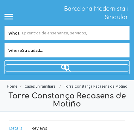
Barcelona Modernista i
Singular
What
Su ciudad...
Where
Home
Cases unifamiliars
Torre Constança Recasens de Motiño
Torre Constança Recasens de
Motiño
Details
Reviews