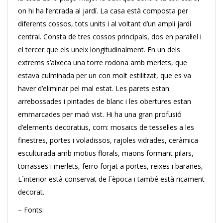
on hi ha l’entrada al jardí. La casa està composta per
diferents cossos, tots units i al voltant d’un ampli jardí
central. Consta de tres cossos principals, dos en paral·lel i
el tercer que els uneix longitudinalment. En un dels
extrems s’aixeca una torre rodona amb merlets, que
estava culminada per un con molt estilitzat, que es va
haver d’eliminar pel mal estat. Les parets estan
arrebossades i pintades de blanc i les obertures estan
emmarcades per maó vist. Hi ha una gran profusió
d’elements decoratius, com: mosaics de tessel·les a les
finestres, portes i voladissos, rajoles vidrades, ceràmica
esculturada amb motius florals, maons formant pilars,
torrasses i merlets, ferro forjat a portes, reixes i baranes,
L´interior està conservat de l´època i també està ricament
decorat.
– Fonts: