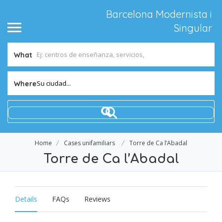
Barcelona Modernista i
Singular
What
Su ciudad...
Where
Home
Cases unifamiliars
Torre de Ca l’Abadal
Torre de Ca l’Abadal
Details
FAQs
Reviews