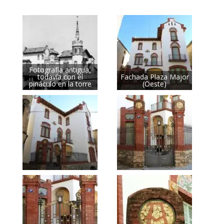
Fotografía antigua,
todavía con el
Fachada Plaza Major
pináculo en la torre
(Oeste)