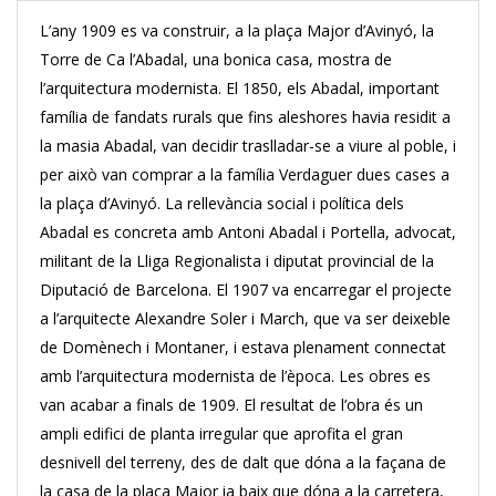
L’any 1909 es va construir, a la plaça Major d’Avinyó, la
Torre de Ca l’Abadal, una bonica casa, mostra de
l’arquitectura modernista. El 1850, els Abadal, important
família de fandats rurals que fins aleshores havia residit a
la masia Abadal, van decidir traslladar-se a viure al poble, i
per això van comprar a la família Verdaguer dues cases a
la plaça d’Avinyó. La rellevància social i política dels
Abadal es concreta amb Antoni Abadal i Portella, advocat,
militant de la Lliga Regionalista i diputat provincial de la
Diputació de Barcelona. El 1907 va encarregar el projecte
a l’arquitecte Alexandre Soler i March, que va ser deixeble
de Domènech i Montaner, i estava plenament connectat
amb l’arquitectura modernista de l’època. Les obres es
van acabar a finals de 1909. El resultat de l’obra és un
ampli edifici de planta irregular que aprofita el gran
desnivell del terreny, des de dalt que dóna a la façana de
la casa de la plaça Major ia baix que dóna a la carretera,