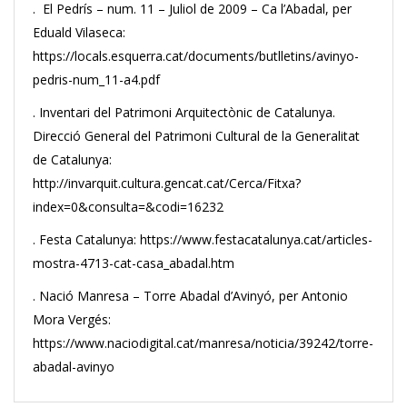
. El Pedrís – num. 11 – Juliol de 2009 – Ca l’Abadal, per
Eduald Vilaseca:
https://locals.esquerra.cat/documents/butlletins/avinyo-
pedris-num_11-a4.pdf
. Inventari del Patrimoni Arquitectònic de Catalunya.
Direcció General del Patrimoni Cultural de la Generalitat
de Catalunya:
http://invarquit.cultura.gencat.cat/Cerca/Fitxa?
index=0&consulta=&codi=16232
. Festa Catalunya: https://www.festacatalunya.cat/articles-
mostra-4713-cat-casa_abadal.htm
. Nació Manresa – Torre Abadal d’Avinyó, per Antonio
Mora Vergés:
https://www.naciodigital.cat/manresa/noticia/39242/torre-
abadal-avinyo