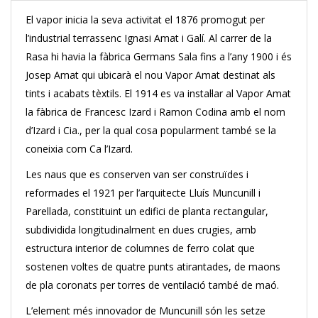
El vapor inicia la seva activitat el 1876 promogut per
l’industrial terrassenc Ignasi Amat i Galí. Al carrer de la
Rasa hi havia la fàbrica Germans Sala fins a l’any 1900 i és
Josep Amat qui ubicarà el nou Vapor Amat destinat als
tints i acabats tèxtils. El 1914 es va instal·lar al Vapor Amat
la fàbrica de Francesc Izard i Ramon Codina amb el nom
d’Izard i Cia., per la qual cosa popularment també se la
coneixia com Ca l’Izard.
Les naus que es conserven van ser construïdes i
reformades el 1921 per l’arquitecte Lluís Muncunill i
Parellada, constituint un edifici de planta rectangular,
subdividida longitudinalment en dues crugies, amb
estructura interior de columnes de ferro colat que
sostenen voltes de quatre punts atirantades, de maons
de pla coronats per torres de ventilació també de maó.
L’element més innovador de Muncunill són les setze