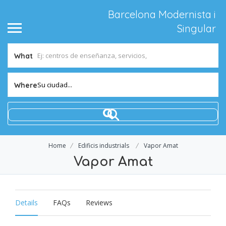
Barcelona Modernista i
Singular
What
Su ciudad...
Where
Home
Edificis industrials
Vapor Amat
Vapor Amat
Details
FAQs
Reviews