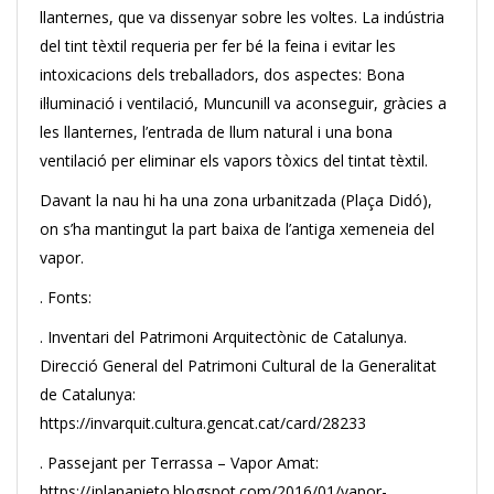
llanternes, que va dissenyar sobre les voltes. La indústria
del tint tèxtil requeria per fer bé la feina i evitar les
intoxicacions dels treballadors, dos aspectes: Bona
il·luminació i ventilació, Muncunill va aconseguir, gràcies a
les llanternes, l’entrada de llum natural i una bona
ventilació per eliminar els vapors tòxics del tintat tèxtil.
Davant la nau hi ha una zona urbanitzada (Plaça Didó),
on s’ha mantingut la part baixa de l’antiga xemeneia del
vapor.
. Fonts:
. Inventari del Patrimoni Arquitectònic de Catalunya.
Direcció General del Patrimoni Cultural de la Generalitat
de Catalunya:
https://invarquit.cultura.gencat.cat/card/28233
. Passejant per Terrassa – Vapor Amat:
https://jplananieto.blogspot.com/2016/01/vapor-