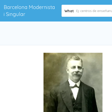
Barcelona Modernista
What
i Singular