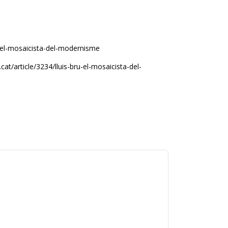
ru-el-mosaicista-del-modernisme
at/article/3234/lluis-bru-el-mosaicista-del-