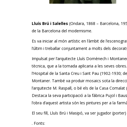
Lluís Brú i Salelles
(Ondara, 1868 – Barcelona, 1952
de la Barcelona del modernisme.
Es va iniciar al món artístic en l’àmbit de l’escenog
l’últim i treballar conjuntament a molts dels decorat
Impulsat per l’arquitecte Lluís Domènech i Montaner
tècnica, que a la tornada aplicaria a les seves obres
l’Hospital de la Santa Creu i Sant Pau (1902-1930; d
Montaner. També va produir mosaics sota la direcció
l’arquitecte M. Raspall, o bé els de la Casa Comalat (
Destaca la seva participació a la fàbrica Pujol i Bau
l’obra d’aquest artista són les pintures per a la fa
El seu fill, Lluís Brú i Masipó, va ser jugador (porter
. Fonts: