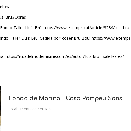
celona
%ADs_Bru#Obras
. Fondo Taller Lluís Brú: https://www.eltemps.cat/article/3234/lluis-b
Fondo Taller Lluís Brú. Cedida por Roser Brú Bou: https://www.eltemps.c
a: https://rutadelmodernisme.com/es/autor/lluis-bru-i-salelles-es/
Fonda de Marina – Casa Pompeu Sans
Establiments comercials