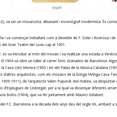
Segell
), va ser un mosaïcista, dibuixant i escenògraf modernista. És consid
rafia i va començar treballant com a deixeble de F. Soler i Rovirosa i 
s del Gran Teatre del Liceu cap al 1901.
, es va introduir al món del mosaic i va realitzar una estada a Venèci
. El 1904 va obrir un taller al carrer Enric Granados de Barcelona. Algu
e la Casa Lleó Morera (1905 i els del Palau de la Música Catalana (190
 d’altres arquitectes, com els mosaics de la botiga l’Antiga Casa Tei
 1909-1911), de l’arquitecte Valeri Pupurull. Així mateix, va despuntar 
sis d’Esplugues de Llobregat, per a la qual va dissenyar diferents arr
rmàcia Bolós (1904), que va fer juntament amb Maurici Gelabert.
) del F.C. Barcelona a la dècada dels anys deu del segle XX, arribant a s