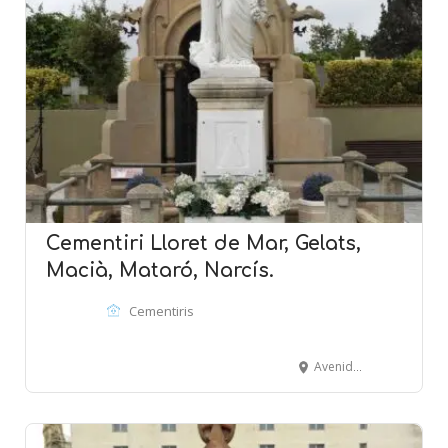
Cementiri Lloret de Mar, Gelats,
Macià, Mataró, Narcís.
Cementiris
Avenida Vila de Blanes, 1- Camino del Repòs - LlORET DE MAR