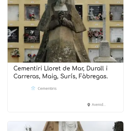
Cementiri Lloret de Mar, Durall i
Carreras, Maig, Surís, Fàbregas.
Cementiris
Avenida Vila de Blanes, 1- Camino del Repòs - LlORET DE MAR