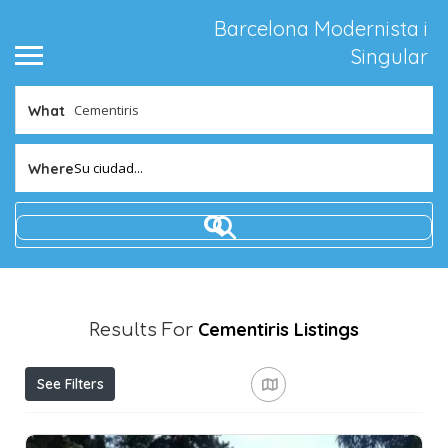
Barcelona Modernista i
Singular
What
Su ciudad...
Where
Cementiris
Listings
Results For
See Filters