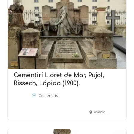
Cementiri Lloret de Mar, Pujol,
Rissech, Lápida (1900).
Cementiris
Avenida Vila de Blanes, 1- Camino del Repòs - LlORET DE MAR