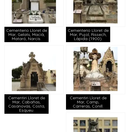
Cementerio Lloret de
Cementerio Lloret de
Mar, Gelats, Macià,
Mar, Pujol, Rissech,
Mataró, Narcís.
Lápida (1900).
Cementiri Lloret de
Cementiri Lloret de
Mar, Cabañas,
Mar, Camp,
Casanovas, Costa,
Carreras, Conill.
Esqueu.