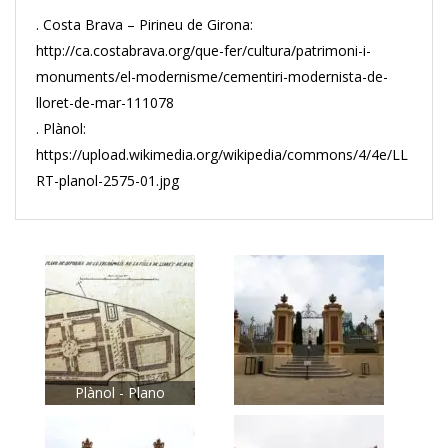
. Costa Brava – Pirineu de Girona:
http://ca.costabrava.org/que-fer/cultura/patrimoni-i-
monuments/el-modernisme/cementiri-modernista-de-
lloret-de-mar-111078
. Plànol:
https://upload.wikimedia.org/wikipedia/commons/4/4e/LL
RT-planol-2575-01.jpg
Plànol - Plano