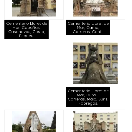
Cementerio Lloret de
Cementerio Lloret de
Mar, Cabañas,
Mar, Camp,
Casanovas, Costa,
Carreras, Conill.
Esqueu.
Cementerio Lloret de
Mar, Durall i
Carreras, Maig, Surís,
Fàbregas.