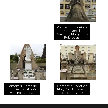
Cementiri Lloret de
Mar, Durall i
Carreras, Maig, Surís,
Fàbregas.
Cementiri Lloret de
Cementiri Lloret de
Mar, Gelats, Macià,
Mar, Pujol, Rissech,
Mataró, Narcís.
Lápida (1900).