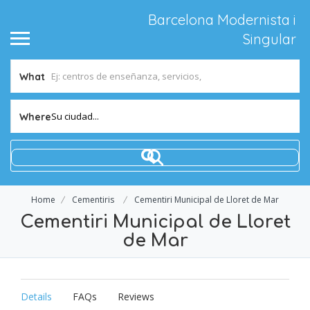
Barcelona Modernista i
Singular
What
Su ciudad...
Where
Home
Cementiris
Cementiri Municipal de Lloret de Mar
Cementiri Municipal de Lloret
de Mar
Details
FAQs
Reviews