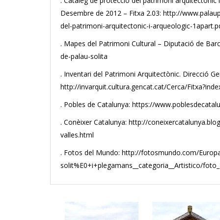
. Catàleg de protecció del patrimoni arquitectònic
Desembre de 2012 – Fitxa 2.03: http://www.palaup
del-patrimoni-arquitectonic-i-arqueologic-1apart.p
. Mapes del Patrimoni Cultural – Diputació de Barc
de-palau-solita
. Inventari del Patrimoni Arquitectònic. Direcció Ge
http://invarquit.cultura.gencat.cat/Cerca/Fitxa?
. Pobles de Catalunya: https://www.poblesdecata
. Conèixer Catalunya: http://coneixercatalunya.blo
valles.html
. Fotos del Mundo: http://fotosmundo.com/Euro
solit%E0+i+plegamans__categoria__Artistico/foto