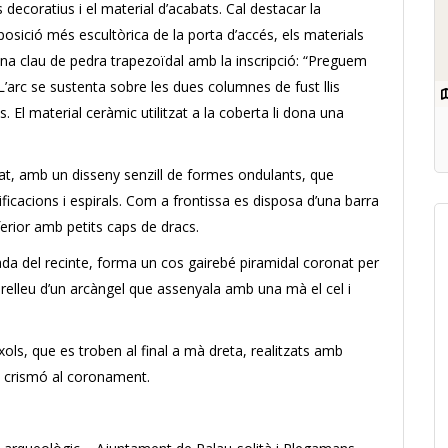
 decoratius i el material d’acabats. Cal destacar la
osició més escultòrica de la porta d’accés, els materials
 una clau de pedra trapezoïdal amb la inscripció: “Preguem
L’arc se sustenta sobre les dues columnes de fust llis
El material ceràmic utilitzat a la coberta li dona una
jat, amb un disseny senzill de formes ondulants, que
ificacions i espirals. Com a frontissa es disposa d’una barra
nferior amb petits caps de dracs.
trada del recinte, forma un cos gairebé piramidal coronat per
l relleu d’un arcàngel que assenyala amb una mà el cel i
nxols, que es troben al final a mà dreta, realitzats amb
l crismó al coronament.