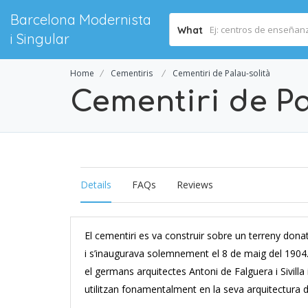
Barcelona Modernista
What
i Singular
Home
Cementiris
Cementiri de Palau-solità
Cementiri de Pa
Details
FAQs
Reviews
El cementiri es va construir sobre un terreny don
i s’inaugurava solemnement el 8 de maig del 1904. 
el germans arquitectes Antoni de Falguera i Sivilla 
utilitzan fonamentalment en la seva arquitectura