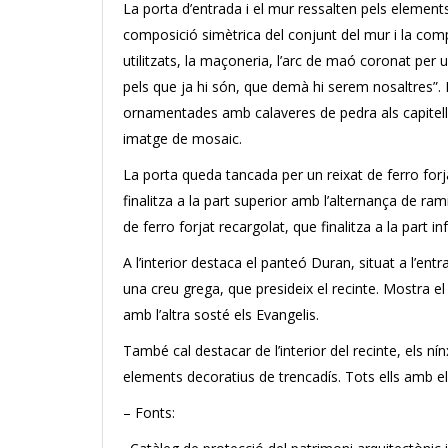
La porta d’entrada i el mur ressalten pels elements
composició simètrica del conjunt del mur i la comp
utilitzats, la maçoneria, l’arc de maó coronat per
pels que ja hi són, que demà hi serem nosaltres”. 
ornamentades amb calaveres de pedra als capitells. 
imatge de mosaic.
La porta queda tancada per un reixat de ferro for
finalitza a la part superior amb l’alternança de ram
de ferro forjat recargolat, que finalitza a la part i
A l’interior destaca el panteó Duran, situat a l’en
una creu grega, que presideix el recinte. Mostra e
amb l’altra sosté els Evangelis.
També cal destacar de l’interior del recinte, els ní
elements decoratius de trencadís. Tots ells amb e
– Fonts: