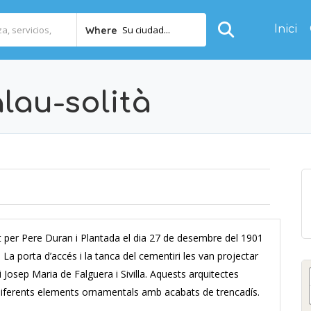
Inici
Su ciudad...
Where
lau-solità
at per Pere Duran i Plantada el dia 27 de desembre del 1901
La porta d’accés i la tanca del cementiri les van projectar
i Josep Maria de Falguera i Sivilla. Aquests arquitectes
 diferents elements ornamentals amb acabats de trencadís.