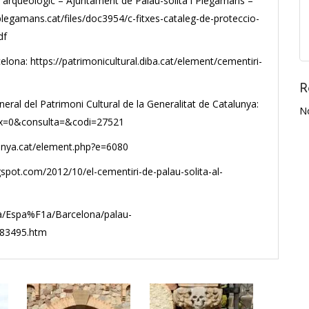
 i arqueològic – Ajuntament de Palau-solità i Plegamans –
legamans.cat/files/doc3954/c-fitxes-cataleg-de-proteccio-
df
elona: https://patrimonicultural.diba.cat/element/cementiri-
R
neral del Patrimoni Cultural de la Generalitat de Catalunya:
N
index=0&consulta=&codi=27521
lunya.cat/element.php?e=6080
gspot.com/2012/10/el-cementiri-de-palau-solita-al-
pa/Espa%F1a/Barcelona/palau-
_83495.htm