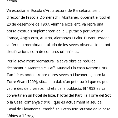
català.
Va estudiar a l’Escola d’Arquitectura de Barcelona, ​​sent
director de l’escola Domènech i Montaner, obtenint el títol el
20 de desembre de 1907. Alumne excel·lent, va rebre una
borsa d’estudis suplementari de la Diputació per viatjar a
França, Anglaterra, Àustria, Alemanya i Itàlia. Durant l’estada
va fer una memòria detallada de les seves observacions tant
d’edificacions com de conjunts urbanístics.
Per la seva mort prematura, la seva obra és reduïda,
destacant a Manresa el Cafè Mundial i la casa Ramon Cots.
També es poden trobar obres seves a Llavaneres, com la
Torre Gran (1909), situada a dalt d’un petit turó i que es pot
veure des de diversos indrets de la població. El 1958 es va
convertir en un hotel de luxe, l’Hotel del Parc, la Torre del Sot
o la Casa Romanyà (1910), que és actualment la seu del
Casal de Llavaneres i també se li atribueix l’autoria de la casa
Sòbies a Tàrrega.