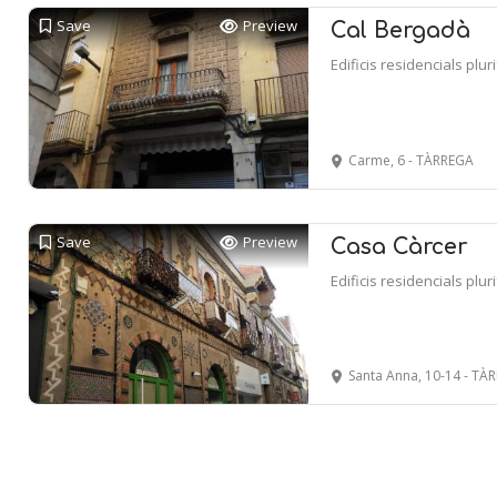
Save
Preview
Cal Bergadà
Edificis residencials plur
Carme, 6 - TÀRREGA
Save
Preview
Casa Càrcer
Edificis residencials plur
Santa Anna, 10-14 - TÀ