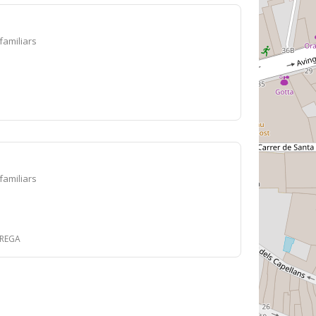
ifamiliars
ifamiliars
RREGA