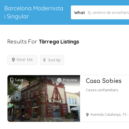
Barcelona Modernista
What
i Singular
Tàrrega
Listings
Results For
Near Me
Sort By
Save
Preview
Casa Sobies
Cases unifamiliars
Avenida Catalunya, 15 