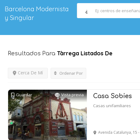
Barcelona Modernista
¿
y Singular
Tàrrega
Listados De
Resultados Para
Cerca De Mí
Ordenar Por
Guardar
Vista previa
Casa Sobies
Casas unifamiliares
Avenida Catalunya, 15 