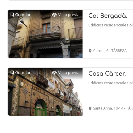
Guardar
Vista previa
Cal Bergadà.
Edificios residenciales p
Carme, 6 - TÀRREGA
Guardar
Vista previa
Casa Càrcer.
Edificios residenciales p
Santa Anna, 10-14 - TÀ