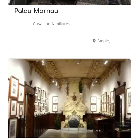
Palau Mornau
Casas unifamiliares
Ample, 35 - BARCELONA
1