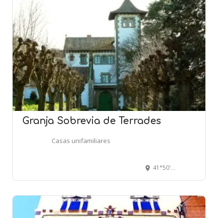
Granja Sobrevia de Terrades
Casas unifamiliares
41°50'41.2"N 2°19'19.2"E (Carretera de Seva a Viladrau, Km, 13,8) - SEVA