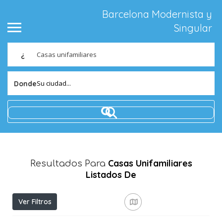
Barcelona Modernista y
Singular
¿
Su ciudad...
Donde
Casas Unifamiliares
Resultados Para
Listados De
Ver Filtros