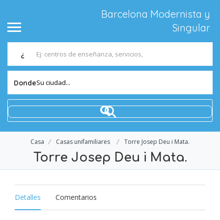
Barcelona Modernista y
Singular
¿
Su ciudad...
Donde
Casa
Casas unifamiliares
Torre Josep Deu i Mata.
Torre Josep Deu i Mata.
Detalles
Comentarios