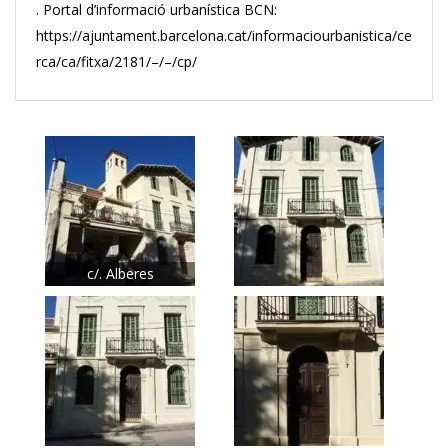
. Portal d’informació urbanística BCN:
https://ajuntament.barcelona.cat/informaciourbanistica/ce
rca/ca/fitxa/2181/–/–/cp/
c/. Alberes