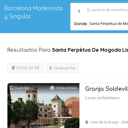
Barcelona Modernista
¿
y Singular
Santa Perpètua de M
Donde
Santa Perpètua De Mogoda
Li
Resultados Para
Cerca De Mí
Ordenar Por
Guardar
Vista previa
Granja Soldevi
Casas unifamiliares
Camí de la Granja - 