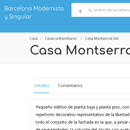
Barcelona Modernista
¿
y Singular
Casa
Casas unifamiliares
Casa Montserrat Gili
Casa Montserrat
Detalles
Comentarios
Pequeño edificio de planta baja y planta piso, co
repertorio decorativo representativo de la libert
todo el conjunto de la fachada en la que, a pesa
de singularidades: la solución del zócalo con acab