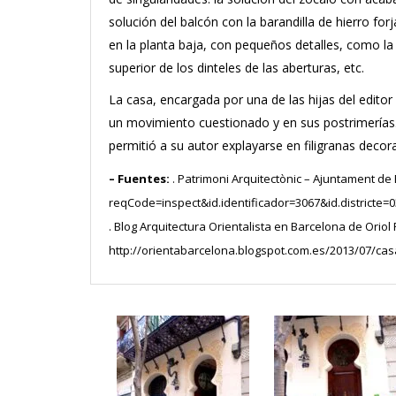
solución del balcón con la barandilla de hierro for
en la planta baja, con pequeños detalles, como l
superior de los dinteles de las aberturas, etc.
La casa, encargada por una de las hijas del edito
un movimiento cuestionado y en sus postrimerías
permitió a su autor explayarse en filigranas deco
– Fuentes:
. Patrimoni Arquitectònic – Ajuntament de
reqCode=inspect&id.identificador=3067&id.districte=0
. Blog Arquitectura Orientalista en Barcelona de Oriol
http://orientabarcelona.blogspot.com.es/2013/07/casa