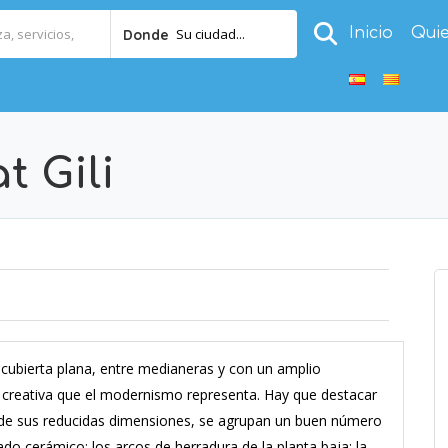
Inicio
Qui
Su ciudad...
Donde
 Gili
n cubierta plana, entre medianeras y con un amplio
ad creativa que el modernismo representa. Hay que destacar
r de sus reducidas dimensiones, se agrupan un buen número
ado cerámico; los arcos de herradura de la planta baja; la