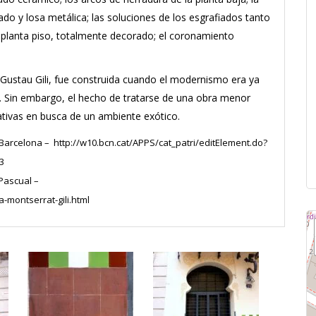
jado y losa metálica; las soluciones de los esgrafiados tanto
a planta piso, totalmente decorado; el coronamiento
r Gustau Gili, fue construida cuando el modernismo era ya
. Sin embargo, el hecho de tratarse de una obra menor
rativas en busca de un ambiente exótico.
 Barcelona – http://w10.bcn.cat/APPS/cat_patri/editElement.do?
3
 Pascual –
-montserrat-gili.html