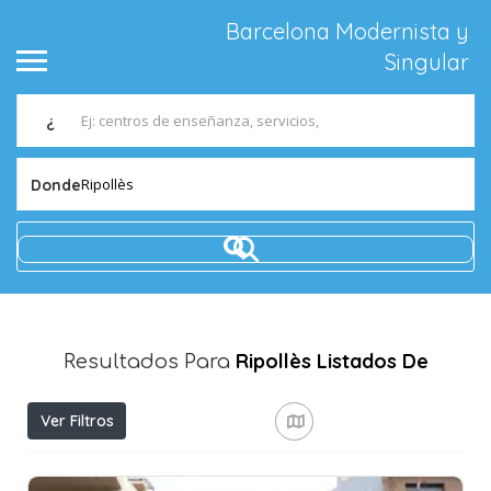
Barcelona Modernista y
Singular
¿
Ripollès
Donde
Ripollès
Listados De
Resultados Para
Ver Filtros