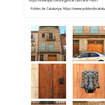
https://invarquit.cultura.gencat.cat/card/14007
. Pobles de Catalunya: https://www.poblesdecata