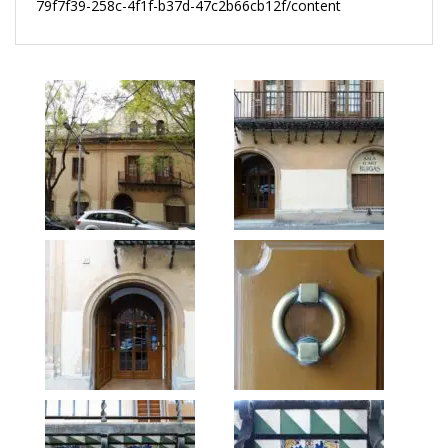
79f7f39-258c-4f1f-b37d-47c2b66cb12f/content