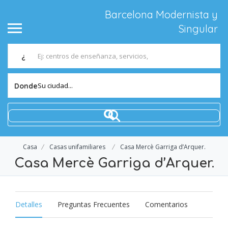
Barcelona Modernista y
Singular
¿
Su ciudad...
Donde
Casa
Casas unifamiliares
Casa Mercè Garriga d’Arquer.
Casa Mercè Garriga d’Arquer.
Detalles
Preguntas Frecuentes
Comentarios