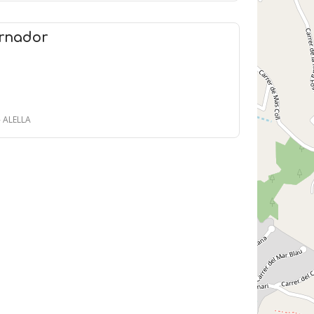
ernador
- ALELLA