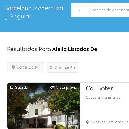
Barcelona Modernista
¿
y Singular
Alella
Listados De
Resultados Para
Cerca De Mí
Ordenar Por
Guardar
Vista previa
Cal Boter.
Casas unifamiliares
Avinguda Sant Josep Ca