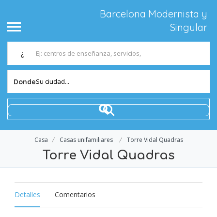
Barcelona Modernista y
Singular
¿
Su ciudad...
Donde
Casa
Casas unifamiliares
Torre Vidal Quadras
Torre Vidal Quadras
Detalles
Comentarios