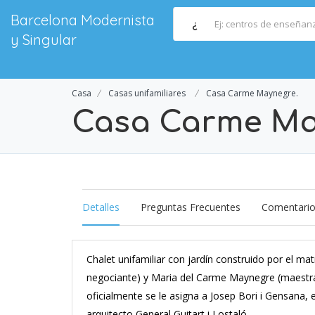
Barcelona Modernista
¿
y Singular
Casa
Casas unifamiliares
Casa Carme Maynegre.
Casa Carme Ma
Detalles
Preguntas Frecuentes
Comentari
Chalet unifamiliar con jardín construido por el m
negociante) y Maria del Carme Maynegre (maestra)
oficialmente se le asigna a Josep Bori i Gensana, 
arquitecto General Guitart i Lostaló.