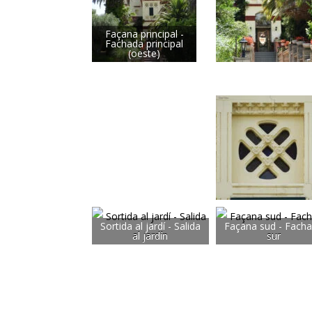
Façana principal -
Fachada principal
(oeste)
Sortida al jardí - Salida
Façana sud - Fach
al jardín
sur