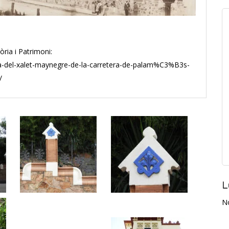
òria i Patrimoni:
ta-del-xalet-maynegre-de-la-carretera-de-palam%C3%B3s-
/
L
N