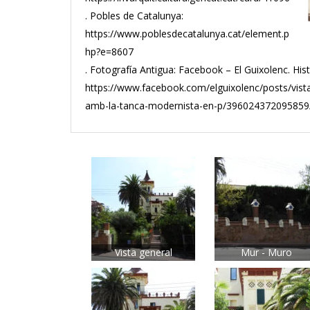
. Pobles de Catalunya:
https://www.poblesdecatalunya.cat/element.p
hp?e=8607
. Fotografía Antigua: Facebook – El Guixolenc. Hist
https://www.facebook.com/elguixolenc/posts/vis
amb-la-tanca-modernista-en-p/396024372095859
Vista general
Mur - Muro