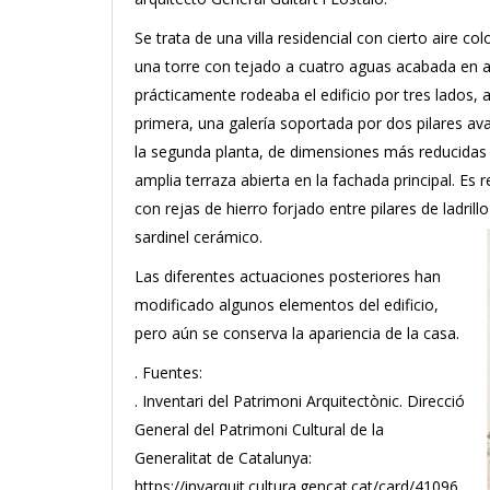
Se trata de una villa residencial con cierto aire co
una torre con tejado a cuatro aguas acabada en a
prácticamente rodeaba el edificio por tres lados, 
primera, una galería soportada por dos pilares ava
la segunda planta, de dimensiones más reducidas 
amplia terraza abierta en la fachada principal. Es
con rejas de hierro forjado entre pilares de ladr
sardinel cerámico.
Las diferentes actuaciones posteriores han
modificado algunos elementos del edificio,
pero aún se conserva la apariencia de la casa.
. Fuentes:
. Inventari del Patrimoni Arquitectònic. Direcció
General del Patrimoni Cultural de la
Generalitat de Catalunya:
https://invarquit.cultura.gencat.cat/card/41096