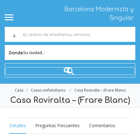
Barcelona Modernista y
Singular
¿
Su ciudad...
Donde
Casa
Casas unifamiliares
Casa Roviralta – (Frare Blanc)
Casa Roviralta – (Frare Blanc)
Detalles
Preguntas Frecuentes
Comentarios