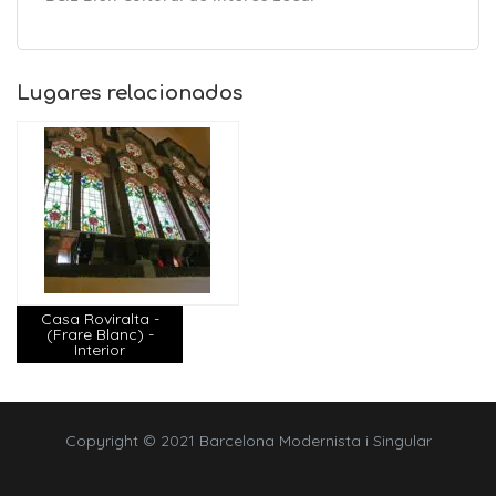
Lugares relacionados
Casa Roviralta -
(Frare Blanc) -
Interior
Copyright © 2021 Barcelona Modernista i Singular