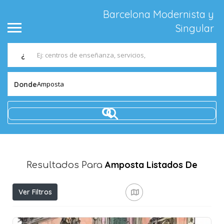
Barcelona Modernista y
Singular
¿
Amposta
Donde
Amposta
Listados De
Resultados Para
Ver Filtros